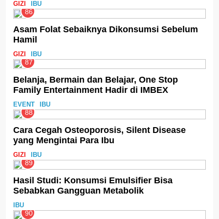
GIZI
IBU
86
Asam Folat Sebaiknya Dikonsumsi Sebelum
Hamil
GIZI
IBU
87
Belanja, Bermain dan Belajar, One Stop
Family Entertainment Hadir di IMBEX
EVENT
IBU
88
Cara Cegah Osteoporosis, Silent Disease
yang Mengintai Para Ibu
GIZI
IBU
89
Hasil Studi: Konsumsi Emulsifier Bisa
Sebabkan Gangguan Metabolik
IBU
90