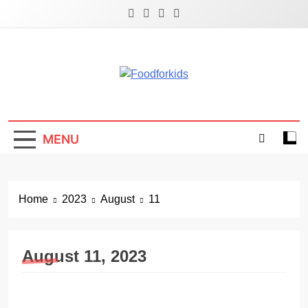
Skip
to
content
Foodforkids
Foodforkids Indonesia
MENU
Home
2023
August
11
August 11, 2023
GIZI