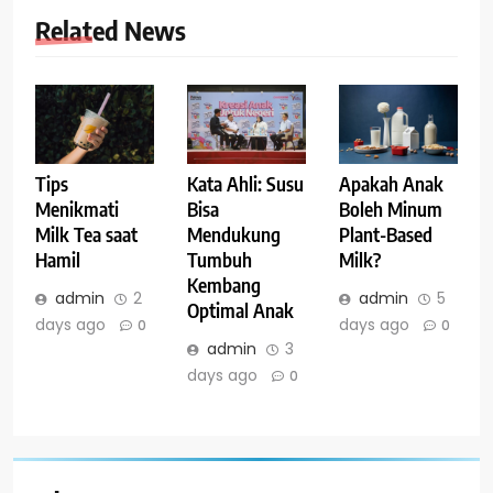
Related News
Tips
Kata Ahli: Susu
Apakah Anak
Menikmati
Bisa
Boleh Minum
Milk Tea saat
Mendukung
Plant-Based
Hamil
Tumbuh
Milk?
Kembang
admin
2
admin
5
Optimal Anak
days ago
days ago
0
0
admin
3
days ago
0