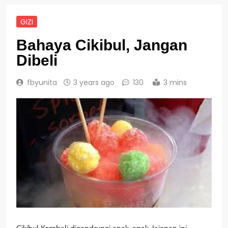
GIZI
Bahaya Cikibul, Jangan
Dibeli
fbyunita
3 years ago
130
3 mins