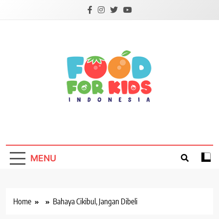
Skip
to
content
Foodforkids
Foodforkids Indonesia
MENU
Home
Bahaya Cikibul, Jangan Dibeli