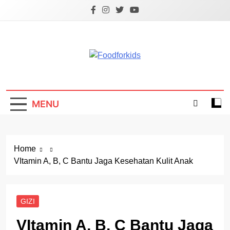
Skip
to
content
Foodforkids
Foodforkids Indonesia
MENU
Home
VItamin A, B, C Bantu Jaga Kesehatan Kulit Anak
GIZI
VItamin A, B, C Bantu Jaga