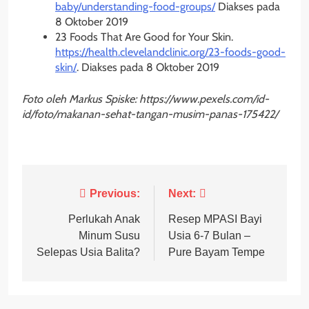
baby/understanding-food-groups/
Diakses pada
8 Oktober 2019
23 Foods That Are Good for Your Skin.
https://health.clevelandclinic.org/23-foods-good-
skin/
. Diakses pada 8 Oktober 2019
Foto oleh Markus Spiske: https://www.pexels.com/id-
id/foto/makanan-sehat-tangan-musim-panas-175422/
Post
Previous:
Next:
navigation
Perlukah Anak
Resep MPASI Bayi
Minum Susu
Usia 6-7 Bulan –
Selepas Usia Balita?
Pure Bayam Tempe