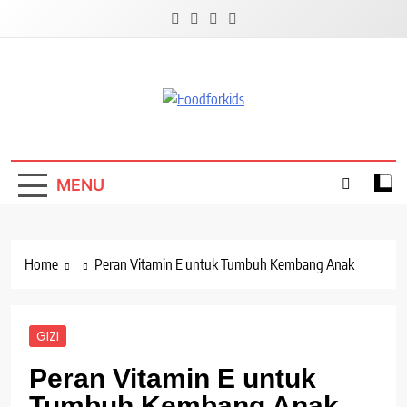
Skip
to
content
Foodforkids
Foodforkids Indonesia
MENU
Home
Peran Vitamin E untuk Tumbuh Kembang Anak
GIZI
Peran Vitamin E untuk
Tumbuh Kembang Anak