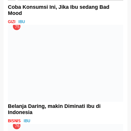
Coba Konsumsi Ini, Jika Ibu sedang Bad
Mood
GIZI
IBU
75
Belanja Daring, makin Diminati Ibu di
Indonesia
BISNIS
IBU
76
Oligosakarida dalam ASI, Bantu Sehatkan
Saluran Cerna Bayi
GIZI
IBU
77
AIMI Ajak Dukung Ibu Menyusui untuk
Memperkecil Kesenjangan
EVENT
IBU
78
Kunci Supaya Tulang Sehat dan Kuat Hingga