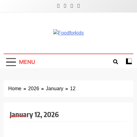
Skip
to
content
Foodforkids
Foodforkids Indonesia
MENU
Home
2026
January
12
January 12, 2026
GIZI