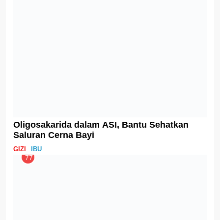
Tua
GIZI
IBU
79
Menyusui Bisa Membuat Langsing,
Benarkah?
GIZI
IBU
80
Tentang Metode Freeze Drying yang
digunakan untuk Membuat ASI Bubuk dan
Gizi dalam ASI Bubuk
GIZI
IBU
81
Lagi Viral, Mengubah ASI Perah Menjadi ASI
Bubuk, ini Tanggapan dari IDAI
BISNIS
IBU
82
Bayi Baru Lahir Butuh ASI Berapa Banyak
Sih?