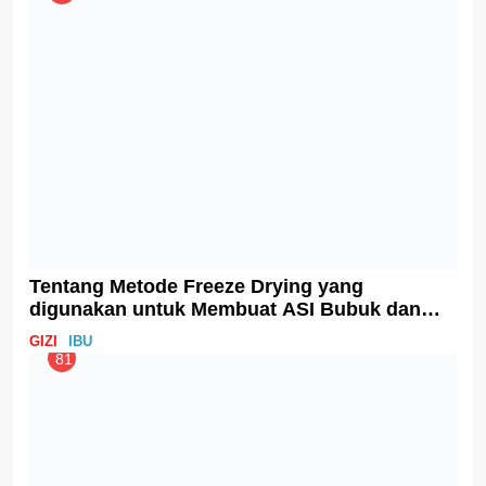
Hindari Makan Ini saat Hamil!
IBU
TIPS
92