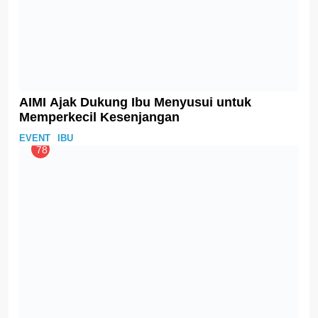
GIZI
IBU
83
Jangan Abaikan Kaki Bengkak Saat Hamil!
IBU
84
Menyambut Ramadan, Tips Persiapan Ibu
Menyusui untuk Berpuasa
IBU
85
Konsumsi Daun Selada dapat Meningkatkan
Volume Produksi ASI
GIZI
IBU
86
Asam Folat Sebaiknya Dikonsumsi Sebelum
Hamil
GIZI
IBU
87
Belanja, Bermain dan Belajar, One Stop