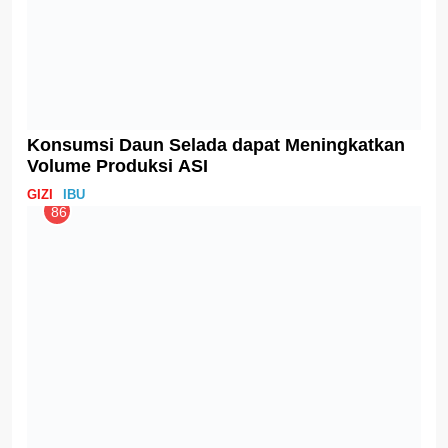
Bu, Kenali Fase Perkembangan Sistem
Reproduksi Anak Lelaki Anda Yuk!
GIZI
IBU
97
Pola Makan Sehat dapat Turunkan Kejadian
Pre-Eklampsia
IBU
98