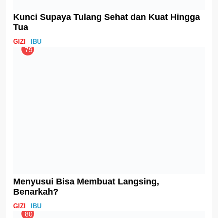
Family Entertainment Hadir di IMBEX
EVENT
IBU
88
Cara Cegah Osteoporosis, Silent Disease
yang Mengintai Para Ibu
GIZI
IBU
89
Hasil Studi: Konsumsi Emulsifier Bisa
Sebabkan Gangguan Metabolik
IBU
90
Makan Ini Bisa Jaga Wajah Ibu Tetap Mulus
dan Glowing
GIZI
IBU
91