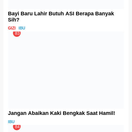
94
Kenapa Busui Lapar Terus ya?
IBU
95