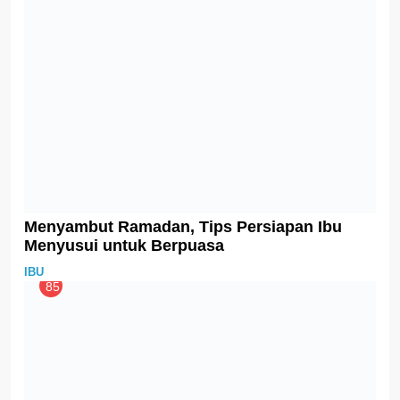
Peran Orang Tua Mendampingi Anak saat
Masa Pubertas
GIZI
IBU
96