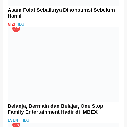
Benarkah Makan pepaya Muda Bisa
Meningkatkan Produksi ASI?.
IBU
99