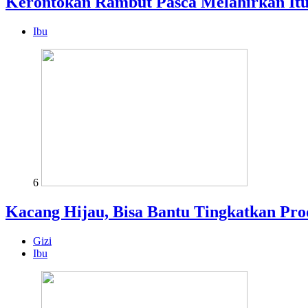
Kerontokan Rambut Pasca Melahirkan It
Ibu
6
Kacang Hijau, Bisa Bantu Tingkatkan Pro
Gizi
Ibu