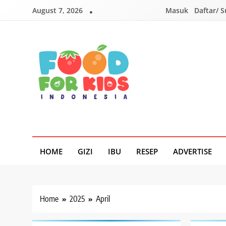
Skip
August 7, 2026
Masuk
Daftar/ 
to
content
Foodforkids
Foodforkids Indonesia
HOME
GIZI
IBU
RESEP
ADVERTISE
Home
2025
April