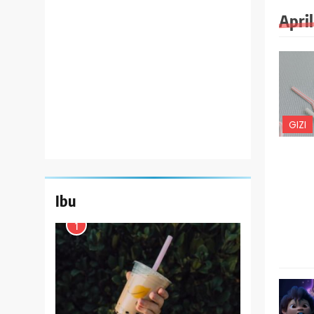
Apri
GIZI
Ibu
1