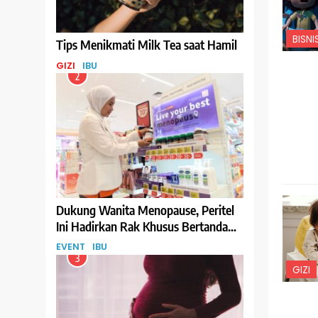
BISNI
Tips Menikmati Milk Tea saat Hamil
GIZI
IBU
2
Dukung Wanita Menopause, Peritel
Ini Hadirkan Rak Khusus Bertanda
Menopause-Friendly
EVENT
IBU
3
GIZI