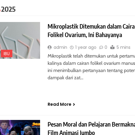
l 2025
Mikroplastik Ditemukan dalam Cair
Folikel Ovarium, Ini Bahayanya
admin
1 year ago
0
5 mins
IBU
Mikroplastik telah ditemukan untuk pertam
kalinya dalam cairan folikel ovarium manus
ini menimbulkan pertanyaan tentang poten
dampak dari zat…
Read More
Pesan Moral dan Pelajaran Bermakna
Film Animasi Jumbo