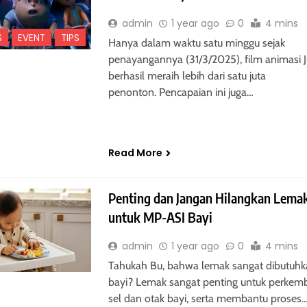
admin
1 year ago
0
4 mins
S
EVENT
TIPS
Hanya dalam waktu satu minggu sejak
penayangannya (31/3/2025), film animasi
berhasil meraih lebih dari satu juta
penonton. Pencapaian ini juga…
Read More
Penting dan Jangan Hilangkan Lema
untuk MP-ASI Bayi
admin
1 year ago
0
4 mins
Tahukah Bu, bahwa lemak sangat dibutuhk
bayi? Lemak sangat penting untuk perke
sel dan otak bayi, serta membantu proses