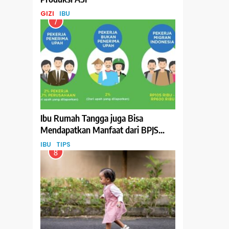
GIZI
IBU
7
Ibu Rumah Tangga juga Bisa
Mendapatkan Manfaat dari BPJS
Ketenagakerjaan, Begini Cara
IBU
TIPS
Daftarnya
8