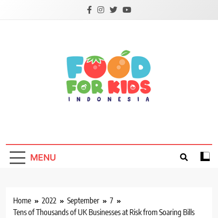
Skip
to
content
Foodforkids
Foodforkids Indonesia
MENU
Home
2022
September
7
Tens of Thousands of UK Businesses at Risk from Soaring Bills