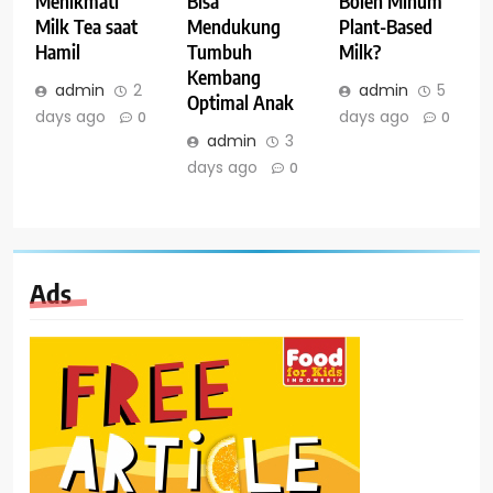
Menikmati
Bisa
Boleh Minum
Milk Tea saat
Mendukung
Plant-Based
Hamil
Tumbuh
Milk?
Kembang
admin
2
admin
5
Optimal Anak
days ago
days ago
0
0
admin
3
days ago
0
Ads