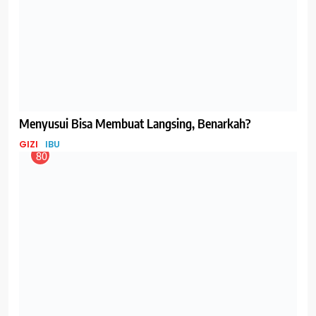
Jangan Abaikan Kaki Bengkak Saat Hamil!
IBU
84
Menyambut Ramadan, Tips Persiapan Ibu Menyusui
untuk Berpuasa