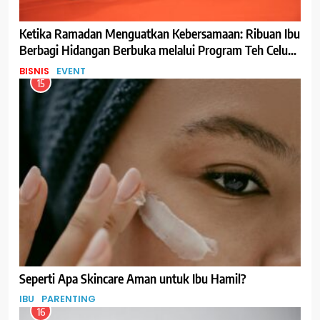
Ketika Ramadan Menguatkan Kebersamaan: Ribuan Ibu
Berbagi Hidangan Berbuka melalui Program Teh Celup
Sosro
BISNIS
EVENT
15
Seperti Apa Skincare Aman untuk Ibu Hamil?
IBU
PARENTING
16