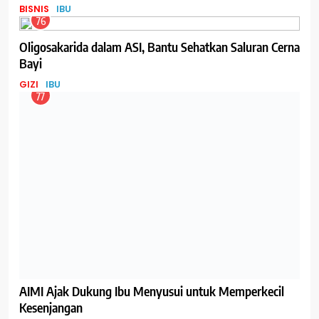
BISNIS
IBU
76
Oligosakarida dalam ASI, Bantu Sehatkan Saluran Cerna
Bayi
GIZI
IBU
77
AIMI Ajak Dukung Ibu Menyusui untuk Memperkecil
Kesenjangan
EVENT
IBU
78
Kunci Supaya Tulang Sehat dan Kuat Hingga Tua
GIZI
IBU
79
Menyusui Bisa Membuat Langsing, Benarkah?
GIZI
IBU
80
Tentang Metode Freeze Drying yang digunakan untuk