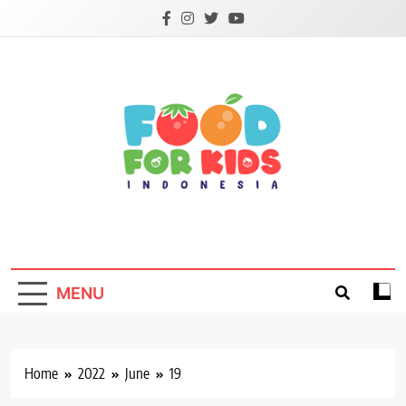
Skip
to
content
Foodforkids
Foodforkids Indonesia
MENU
Home
2022
June
19