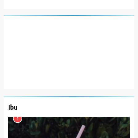
Ibu
1