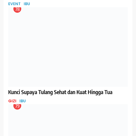
Membuat ASI Bubuk dan Gizi dalam ASI Bubuk
GIZI
IBU
81
Lagi Viral, Mengubah ASI Perah Menjadi ASI Bubuk, ini
Tanggapan dari IDAI
BISNIS
IBU
82
Bayi Baru Lahir Butuh ASI Berapa Banyak Sih?
GIZI
IBU
83