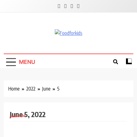
Skip
to
content
Foodforkids
Foodforkids Indonesia
MENU
Home
2022
June
5
June 5, 2022
GIZI
TIPS