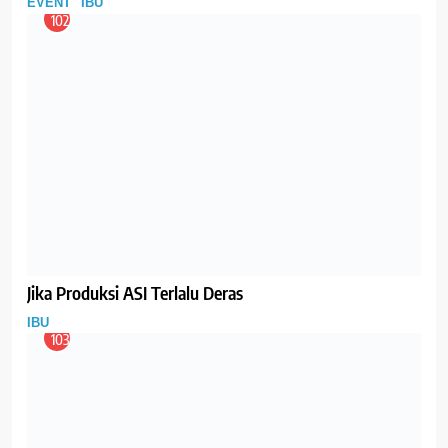
Anak
IBU
TIPS
105
Manfaat Ikan Teri untuk Ibu Hamil
IBU
106
Makanan dan Minuman Penting untuk Ibu Nifas Agar
Kembali Bugar
IBU
107
Mitos Seputar Pantang Makanan Pada Ibu Nifas
IBU
108
Mau Kulit Lebih Glowing Bu? Yuk Hindari Ini!
GIZI
IBU
109
Jenis Makanan yang Membuat Anda Kenyang Lebih