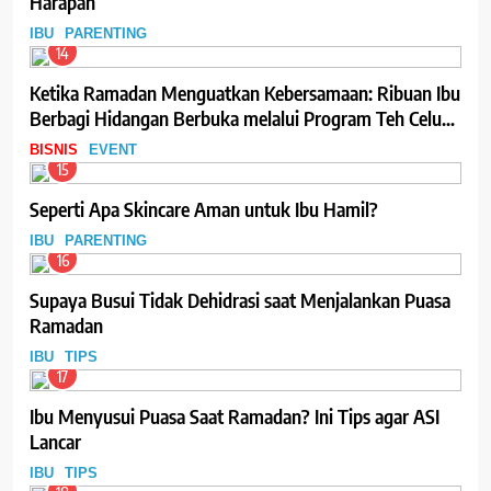
Harapan
IBU
PARENTING
14
Ketika Ramadan Menguatkan Kebersamaan: Ribuan Ibu
Berbagi Hidangan Berbuka melalui Program Teh Celup
Sosro
BISNIS
EVENT
15
Seperti Apa Skincare Aman untuk Ibu Hamil?
IBU
PARENTING
16
Supaya Busui Tidak Dehidrasi saat Menjalankan Puasa
Ramadan
IBU
TIPS
17
Ibu Menyusui Puasa Saat Ramadan? Ini Tips agar ASI
Lancar
IBU
TIPS