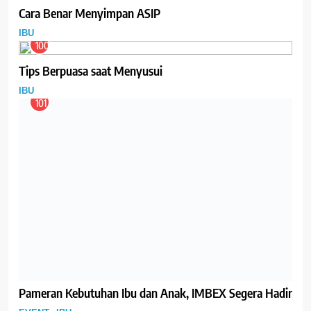
Cara Benar Menyimpan ASIP
IBU
100
Tips Berpuasa saat Menyusui
IBU
101
Pameran Kebutuhan Ibu dan Anak, IMBEX Segera Hadir
EVENT
IBU
102
Jika Produksi ASI Terlalu Deras
IBU
103
Pentingnya Kecukupan Gizi Bagi Bumil dan Busui
IBU
104
Peran Orang Tua untuk Mendukung Pertumbuhan