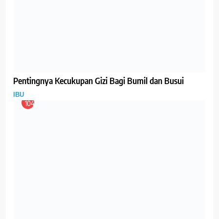
Lama
IBU
110
Menjalankan puasa Ramadhan saat ibu menyusui
faktanya tidak menjadi masalah.
IBU
111
Seberapa Penting Susu dan Suplemen Kehamilan?
GIZI
IBU
112
Makan Taoge Bikin Subur?
GIZI
IBU
113