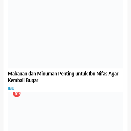
Prenatal Check-Up
GIZI
IBU
115
Pemberian ASI Eksklusif Memiliki Landasan Hukum
IBU
116