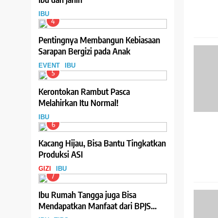
IBU
4
Pentingnya Membangun Kebiasaan
Sarapan Bergizi pada Anak
EVENT
IBU
5
Kerontokan Rambut Pasca
Melahirkan Itu Normal!
IBU
6
Kacang Hijau, Bisa Bantu Tingkatkan
Produksi ASI
GIZI
IBU
7
Ibu Rumah Tangga juga Bisa
Mendapatkan Manfaat dari BPJS
Ketenagakerjaan, Begini Cara