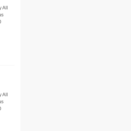
 All
us
0
 All
us
0