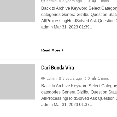
admin
3 years ago
0
1 mins
Back to Archive Keyword Select Category
categories GeneralGiziIbu Question Stat
AllProcessingHoldSolved Ask Question 
admin Mar 31, 2023 01:39…
Read More
Dari Bunda Vira
admin
3 years ago
0
1 mins
Back to Archive Keyword Select Category
categories GeneralGiziIbu Question Stat
AllProcessingHoldSolved Ask Question 
admin Mar 31, 2023 01:37…