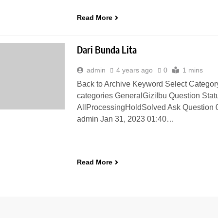
Read More
Dari Bunda Lita
admin
4 years ago
0
1 mins
Back to Archive Keyword Select Category
categories GeneralGiziIbu Question Stat
AllProcessingHoldSolved Ask Question 
admin Jan 31, 2023 01:40…
Read More