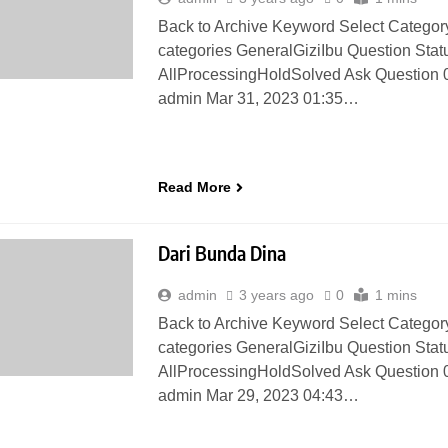
Back to Archive Keyword Select Category
categories GeneralGiziIbu Question Stat
AllProcessingHoldSolved Ask Question 
admin Mar 31, 2023 01:35…
Read More
Dari Bunda Dina
admin
3 years ago
0
1 mins
Back to Archive Keyword Select Category
categories GeneralGiziIbu Question Stat
AllProcessingHoldSolved Ask Question 
admin Mar 29, 2023 04:43…