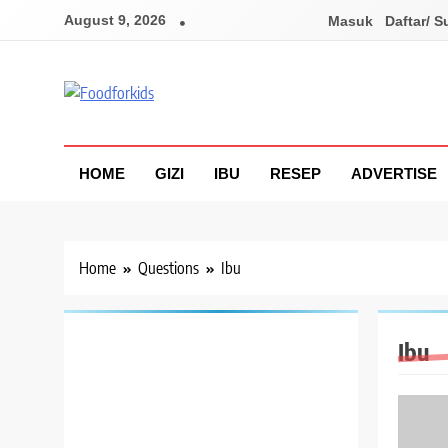
Skip
August 9, 2026
Masuk
Daftar/ S
to
content
Foodforkids
Foodforkids Indonesia
HOME
GIZI
IBU
RESEP
ADVERTISE
Home
Questions
Ibu
Ibu