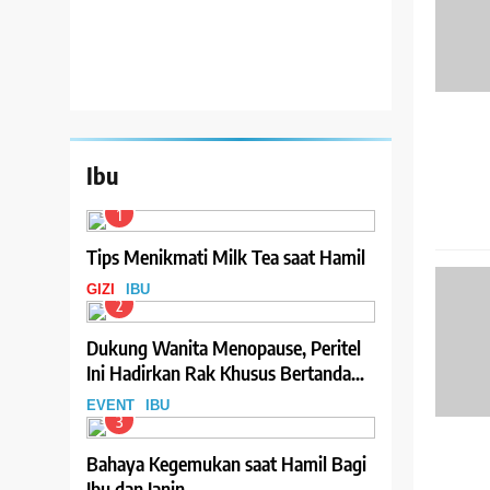
Ibu
1
Tips Menikmati Milk Tea saat Hamil
GIZI
IBU
2
Dukung Wanita Menopause, Peritel
Ini Hadirkan Rak Khusus Bertanda
Menopause-Friendly
EVENT
IBU
3
Bahaya Kegemukan saat Hamil Bagi
Ibu dan Janin