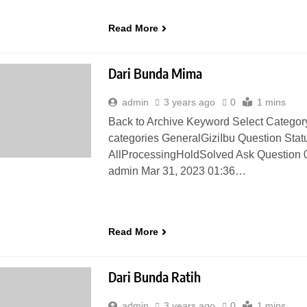
Read More
Dari Bunda Mima
admin
3 years ago
0
1 mins
Back to Archive Keyword Select Category
categories GeneralGiziIbu Question Stat
AllProcessingHoldSolved Ask Question 
admin Mar 31, 2023 01:36…
Read More
Dari Bunda Ratih
admin
3 years ago
0
1 mins