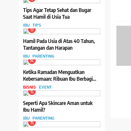
Tips Agar Tetap Sehat dan Bugar
Saat Hamil di Usia Tua
IBU
TIPS
13
Hamil Pada Usia di Atas 40 Tahun,
Tantangan dan Harapan
IBU
PARENTING
14
Ketika Ramadan Menguatkan
Kebersamaan: Ribuan Ibu Berbagi
Hidangan Berbuka melalui Program
BISNIS
EVENT
Teh Celup Sosro
15
Seperti Apa Skincare Aman untuk
Ibu Hamil?
IBU
PARENTING
16