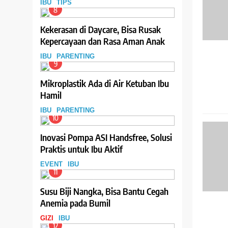
IBU
TIPS
Daftarnya
8
Kekerasan di Daycare, Bisa Rusak
Kepercayaan dan Rasa Aman Anak
IBU
PARENTING
9
Mikroplastik Ada di Air Ketuban Ibu
Hamil
IBU
PARENTING
10
Inovasi Pompa ASI Handsfree, Solusi
Praktis untuk Ibu Aktif
EVENT
IBU
11
Susu Biji Nangka, Bisa Bantu Cegah
Anemia pada Bumil
GIZI
IBU
12