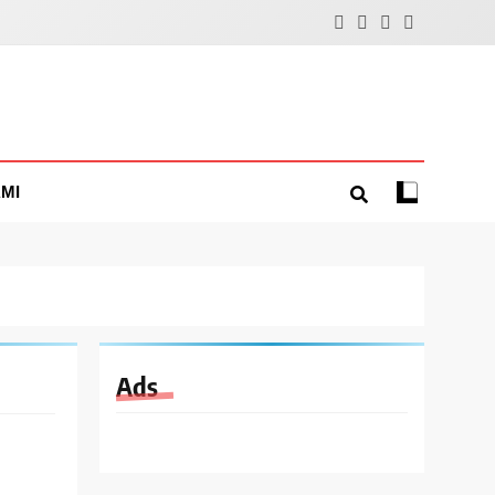
MI
Ads