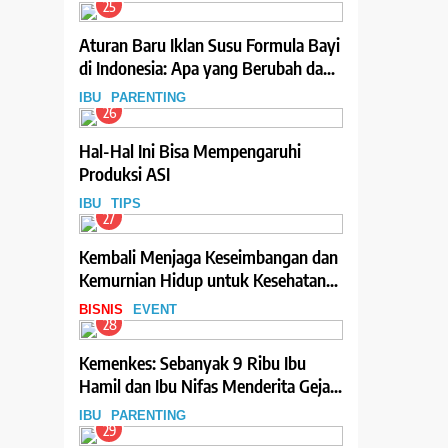
25
Aturan Baru Iklan Susu Formula Bayi
di Indonesia: Apa yang Berubah dan
Dampaknya
IBU
PARENTING
26
Hal-Hal Ini Bisa Mempengaruhi
Produksi ASI
IBU
TIPS
27
Kembali Menjaga Keseimbangan dan
Kemurnian Hidup untuk Kesehatan
Mental
BISNIS
EVENT
28
Kemenkes: Sebanyak 9 Ribu Ibu
Hamil dan Ibu Nifas Menderita Gejala
Depresi
IBU
PARENTING
29