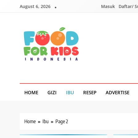
Skip
August 6, 2026
Masuk
Daftar/ 
to
content
Foodforkids
Foodforkids Indonesia
HOME
GIZI
IBU
RESEP
ADVERTISE
Home
Ibu
Page 2