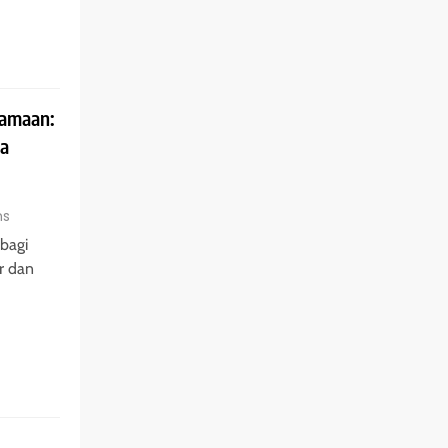
samaan:
ka
ns
bagi
r dan
Seperti Apa