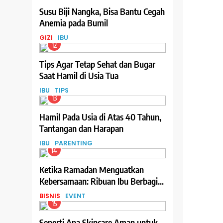
Susu Biji Nangka, Bisa Bantu Cegah
Anemia pada Bumil
GIZI
IBU
12
Tips Agar Tetap Sehat dan Bugar
Saat Hamil di Usia Tua
IBU
TIPS
13
Hamil Pada Usia di Atas 40 Tahun,
Tantangan dan Harapan
IBU
PARENTING
14
Ketika Ramadan Menguatkan
Kebersamaan: Ribuan Ibu Berbagi
Hidangan Berbuka melalui Program
BISNIS
EVENT
Teh Celup Sosro
15
Seperti Apa Skincare Aman untuk