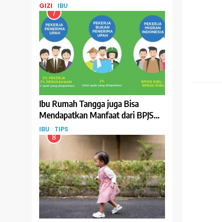
GIZI
IBU
7
IBU
Ibu Rumah Tangga juga Bisa
Mendapatkan Manfaat dari BPJS
Ketenagakerjaan, Begini Cara
IBU
TIPS
Daftarnya
8