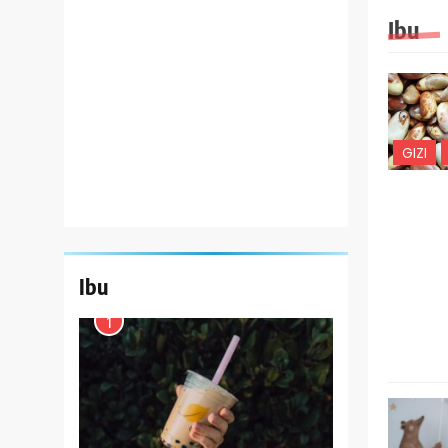
Ibu
GIZI
Ibu
1