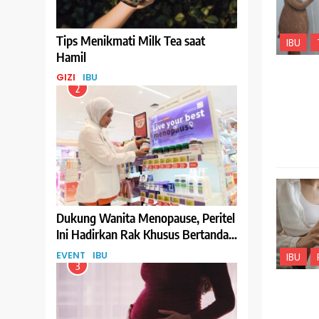
Tips Menikmati Milk Tea saat
IBU
Hamil
GIZI
IBU
2
Dukung Wanita Menopause, Peritel
Ini Hadirkan Rak Khusus Bertanda
Menopause-Friendly
EVENT
IBU
IBU
3