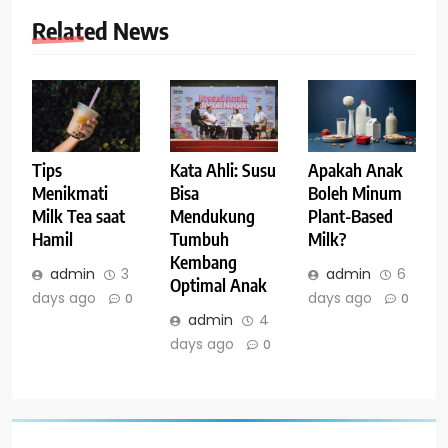
Related News
Tips
Kata Ahli: Susu
Apakah Anak
Menikmati
Bisa
Boleh Minum
Milk Tea saat
Mendukung
Plant-Based
Hamil
Tumbuh
Milk?
Kembang
admin
3
admin
6
Optimal Anak
days ago
days ago
0
0
admin
4
days ago
0