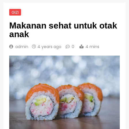
GIZI
Makanan sehat untuk otak
anak
admin
4 years ago
0
4 mins