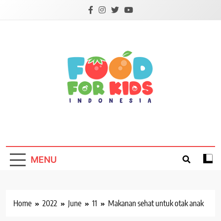
Skip
to
content
Foodforkids
Foodforkids Indonesia
MENU
Home
2022
June
11
Makanan sehat untuk otak anak