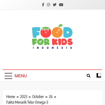
Skip
to
content
Foodforkids
Foodforkids Indonesia
MENU
Home
2023
October
26
Fakta Menarik Telur Omega-3