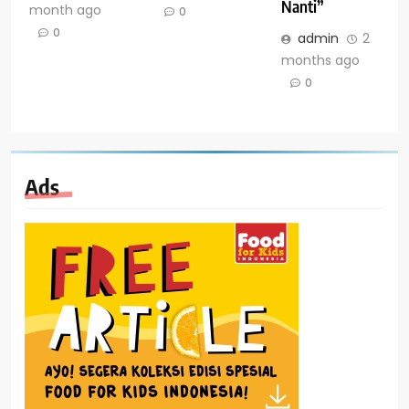
Nanti”
month ago
0
0
admin
2
months ago
0
Ads