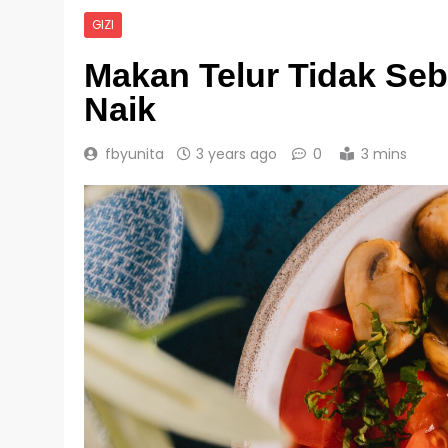
GIZI
Makan Telur Tidak Seb
Naik
fbyunita
3 years ago
0
3 mins