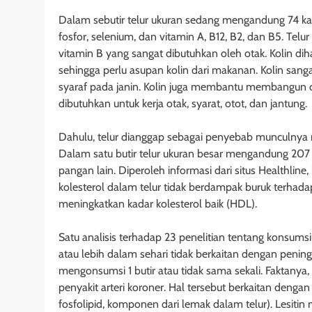
Dalam sebutir telur ukuran sedang mengandung 74 kalor
fosfor, selenium, dan vitamin A, B12, B2, dan B5. Tel
vitamin B yang sangat dibutuhkan oleh otak. Kolin dih
sehingga perlu asupan kolin dari makanan. Kolin san
syaraf pada janin. Kolin juga membantu membangun da
dibutuhkan untuk kerja otak, syarat, otot, dan jantung.
Dahulu, telur dianggap sebagai penyebab munculnya r
Dalam satu butir telur ukuran besar mengandung 207 mg
pangan lain. Diperoleh informasi dari situs Healthlin
kolesterol dalam telur tidak berdampak buruk terhada
meningkatkan kadar kolesterol baik (HDL).
Satu analisis terhadap 23 penelitian tentang konsum
atau lebih dalam sehari tidak berkaitan dengan penin
mengonsumsi 1 butir atau tidak sama sekali. Faktanya,
penyakit arteri koroner. Hal tersebut berkaitan denga
fosfolipid, komponen dari lemak dalam telur). Lesiti