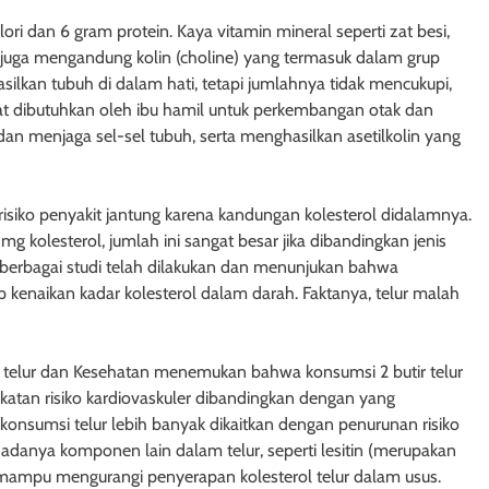
i dan 6 gram protein. Kaya vitamin mineral seperti zat besi,
ur juga mengandung kolin (choline) yang termasuk dalam grup
asilkan tubuh di dalam hati, tetapi jumlahnya tidak mencukupi,
gat dibutuhkan oleh ibu hamil untuk perkembangan otak dan
n menjaga sel-sel tubuh, serta menghasilkan asetilkolin yang
isiko penyakit jantung karena kandungan kolesterol didalamnya.
 kolesterol, jumlah ini sangat besar jika dibandingkan jenis
e, berbagai studi telah dilakukan dan menunjukan bahwa
p kenaikan kadar kolesterol dalam darah. Faktanya, telur malah
si telur dan Kesehatan menemukan bahwa konsumsi 2 butir telur
gkatan risiko kardiovaskuler dibandingkan dengan yang
 konsumsi telur lebih banyak dikaitkan dengan penurunan risiko
n adanya komponen lain dalam telur, seperti lesitin (merupakan
n mampu mengurangi penyerapan kolesterol telur dalam usus.