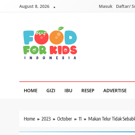
Skip
August 8, 2026
Masuk
Daftar/ 
to
content
Foodforkids
Foodforkids Indonesia
HOME
GIZI
IBU
RESEP
ADVERTISE
Home
2023
October
11
Makan Telur Tidak Sebabk