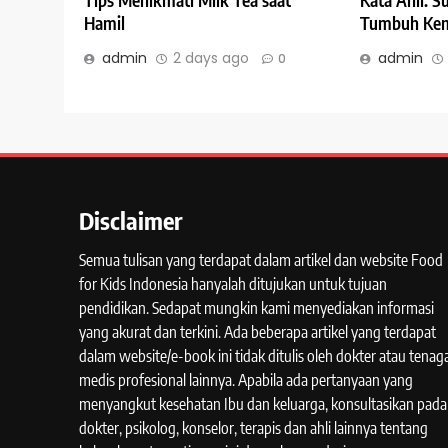
Kata Ahli: 
Tips Menikmati Milk Tea saat
Tumbuh Kem
Hamil
admin
admin
2 days ago
0
Disclaimer
Semua tulisan yang terdapat dalam artikel dan website Food
for Kids Indonesia hanyalah ditujukan untuk tujuan
pendidikan. Sedapat mungkin kami menyediakan informasi
yang akurat dan terkini. Ada beberapa artikel yang terdapat
dalam website/e-book ini tidak ditulis oleh dokter atau tenag
medis profesional lainnya. Apabila ada pertanyaan yang
menyangkut kesehatan Ibu dan keluarga, konsultasikan pada
dokter, psikolog, konselor, terapis dan ahli lainnya tentang