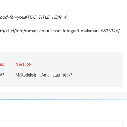
gs-good-for-you#TOC_TITLE_HDR_4
.com/id-id/foto/tomat-jamur-lezat-fotografi-makanan-6823326/
us:
Next:
PA?
Maltodekstrin, Aman atau Tidak?