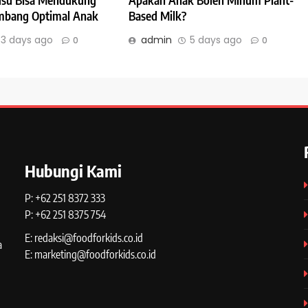
Susu Bisa Mendukung
Apakah Anak Boleh Minum Plant-
bang Optimal Anak
Based Milk?
3 days ago
admin
5 days ago
0
0
Hubungi Kami
P: +62 251 8372 333
P: +62 251 8375 754
E: redaksi@foodforkids.co.id
a
E: marketing@foodforkids.co.id