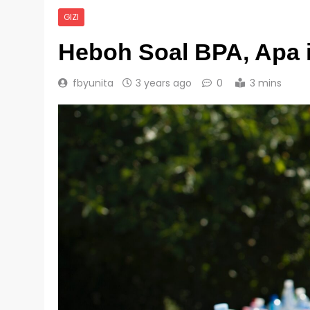
GIZI
Heboh Soal BPA, Apa 
fbyunita
3 years ago
0
3 mins