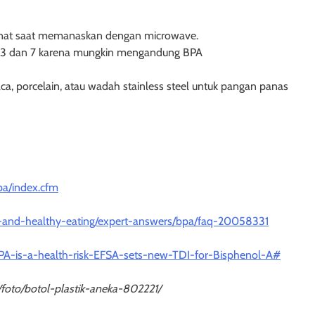
onat saat memanaskan dengan microwave.
de 3 dan 7 karena mungkin mengandung BPA
ca, porcelain, atau wadah stainless steel untuk pangan panas
pa/index.cfm
ion-and-healthy-eating/expert-answers/bpa/faq-20058331
BPA-is-a-health-risk-EFSA-sets-new-TDI-for-Bisphenol-A#
/foto/botol-plastik-aneka-802221/