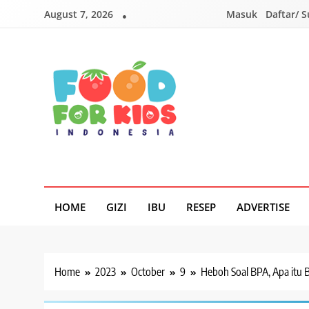
Skip
August 7, 2026
Masuk
Daftar/ 
to
content
Foodforkids
Foodforkids Indonesia
HOME
GIZI
IBU
RESEP
ADVERTISE
Home
2023
October
9
Heboh Soal BPA, Apa itu 