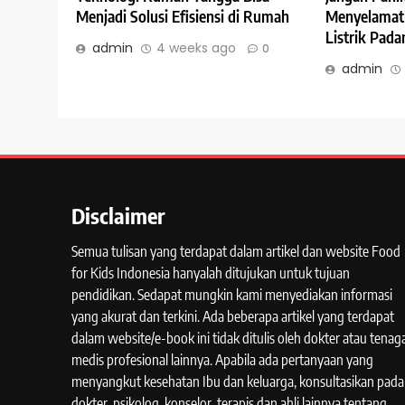
Menjadi Solusi Efisiensi di Rumah
Menyelamatk
Listrik Pad
admin
4 weeks ago
0
admin
Disclaimer
Semua tulisan yang terdapat dalam artikel dan website Food
for Kids Indonesia hanyalah ditujukan untuk tujuan
pendidikan. Sedapat mungkin kami menyediakan informasi
yang akurat dan terkini. Ada beberapa artikel yang terdapat
dalam website/e-book ini tidak ditulis oleh dokter atau tenag
medis profesional lainnya. Apabila ada pertanyaan yang
menyangkut kesehatan Ibu dan keluarga, konsultasikan pada
dokter, psikolog, konselor, terapis dan ahli lainnya tentang