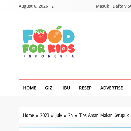
Skip
August 6, 2026
Masuk
Daftar/ 
to
content
Foodforkids
Foodforkids Indonesia
HOME
GIZI
IBU
RESEP
ADVERTISE
Home
2023
July
24
Tips ‘Aman’ Makan Kerupuk u