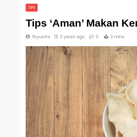
TIPS
Tips ‘Aman’ Makan Ker
fbyunita
3 years ago
0
2 mins