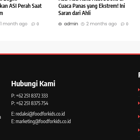
an ASI Perah Saat
Cuaca Panas yang Ekstrem! Ini
am
Saran dari Ahli
1 month ago
admin
2 months ago
0
0
Hubungi Kami
P: +62 251 8372 333
P: +62 251 8375 754
E: redaksi@foodforkids.co.id
a
E: marketing@foodforkids.co.id