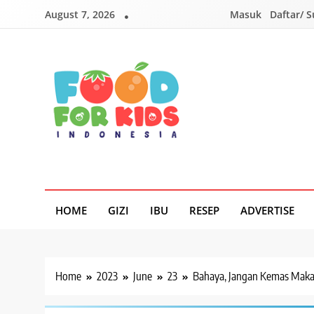
Skip
August 7, 2026
Masuk
Daftar/ 
to
content
Foodforkids
Foodforkids Indonesia
HOME
GIZI
IBU
RESEP
ADVERTISE
Home
2023
June
23
Bahaya, Jangan Kemas Maka