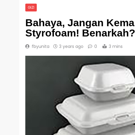
GIZI
Bahaya, Jangan Kema
Styrofoam! Benarkah
fbyunita
3 years ago
0
3 mins