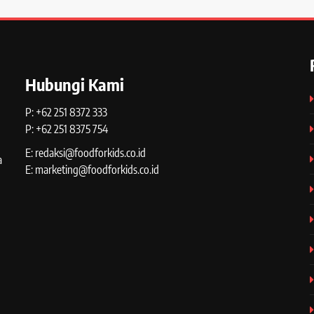
Hubungi Kami
P: +62 251 8372 333
P: +62 251 8375 754
E: redaksi@foodforkids.co.id
a
E: marketing@foodforkids.co.id