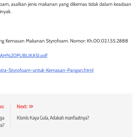
am, asalkan jenis makanan yang dikemas tidak dalam keadaan
nyak.
tang Kemasan Makanan Styrofoam. Nomor: Kh.00.02.1.55.2888
ASKAH%20PUBLIKASI.pdf
ontra-Styrofoam-untuk-Kemasan-Pangan.html
us:
Next:
gga
Kismis Kaya Gula, Adakah manfaatnya?
ya?