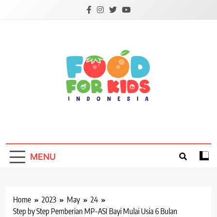
Skip
to
content
Foodforkids
Foodforkids Indonesia
MENU
Home
2023
May
24
Step by Step Pemberian MP-ASI Bayi Mulai Usia 6 Bulan