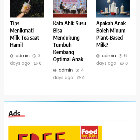
Tips
Kata Ahli: Susu
Apakah Anak
Menikmati
Bisa
Boleh Minum
Milk Tea saat
Mendukung
Plant-Based
Hamil
Tumbuh
Milk?
Kembang
admin
3
admin
6
Optimal Anak
days ago
days ago
0
0
admin
4
days ago
0
Ads