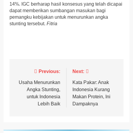
14%. IGC berharap hasil konsesus yang telah dicapai
dapat memberikan sumbangan masukan bagi
pemangku kebijakan untuk menurunkan angka
stunting tersebut.
Fitria
Post
Previous:
Next:
navigation
Usaha Menurunkan
Kata Pakar: Anak
Angka Stunting,
Indonesia Kurang
untuk Indonesia
Makan Protein, Ini
Lebih Baik
Dampaknya