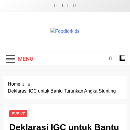
Skip
to
content
Foodforkids
Foodforkids Indonesia
MENU
Home
Deklarasi IGC untuk Bantu Turunkan Angka Stunting
EVENT
Deklarasi IGC untuk Bantu