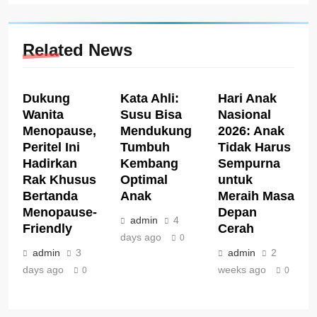
Related News
Dukung
Kata Ahli:
Hari Anak
Wanita
Susu Bisa
Nasional
Menopause,
Mendukung
2026: Anak
Peritel Ini
Tumbuh
Tidak Harus
Hadirkan
Kembang
Sempurna
Rak Khusus
Optimal
untuk
Bertanda
Anak
Meraih Masa
Menopause-
Depan
admin
4
Friendly
Cerah
days ago
0
admin
3
admin
2
days ago
weeks ago
0
0