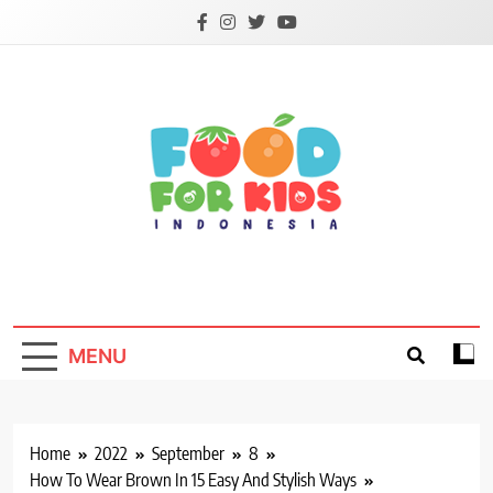
Skip
to
content
Foodforkids
Foodforkids Indonesia
MENU
Home
2022
September
8
How To Wear Brown In 15 Easy And Stylish Ways