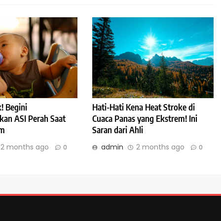
! Begini
Hati-Hati Kena Heat Stroke di
an ASI Perah Saat
Cuaca Panas yang Ekstrem! Ini
am
Saran dari Ahli
2 months ago
admin
2 months ago
0
0