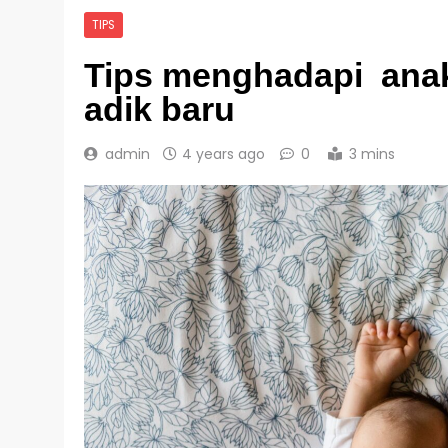
TIPS
Tips menghadapi anak
adik baru
admin
4 years ago
0
3 mins