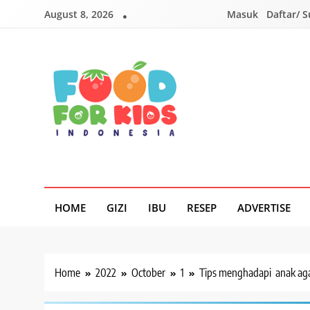
Skip
August 8, 2026
Masuk
Daftar/ 
to
content
Foodforkids
Foodforkids Indonesia
HOME
GIZI
IBU
RESEP
ADVERTISE
Home
2022
October
1
Tips menghadapi anak aga