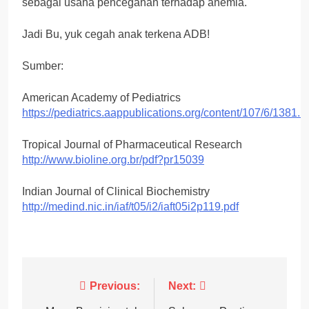
sebagai usaha pencegahan terhadap anemia.
Jadi Bu, yuk cegah anak terkena ADB!
Sumber:
American Academy of Pediatrics
https://pediatrics.aappublications.org/content/107/6/1381.l
Tropical Journal of Pharmaceutical Research
http://www.bioline.org.br/pdf?pr15039
Indian Journal of Clinical Biochemistry
http://medind.nic.in/iaf/t05/i2/iaft05i2p119.pdf
Post
Previous:
Next: