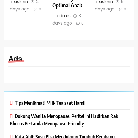
admin
2
admin
5
Optimal Anak
days ago
days ago
0
0
admin
3
days ago
0
Ads
Tips Menikmati Milk Tea saat Hamil
Dukung Wanita Menopause, Peritel Ini Hadirkan Rak
Khusus Bertanda Menopause-Friendly
Kata Ahli: Susu Bisa Mendukung Tumbuh Kembang