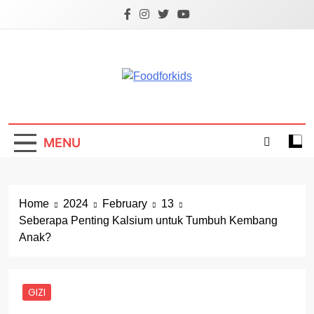
Skip
to
content
Foodforkids
Foodforkids Indonesia
MENU
Home
2024
February
13
Seberapa Penting Kalsium untuk Tumbuh Kembang
Anak?
GIZI