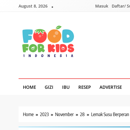
Skip
August 8, 2026
Masuk
Daftar/ 
to
content
Foodforkids
Foodforkids Indonesia
HOME
GIZI
IBU
RESEP
ADVERTISE
Home
2023
November
28
Lemak Susu Berperan