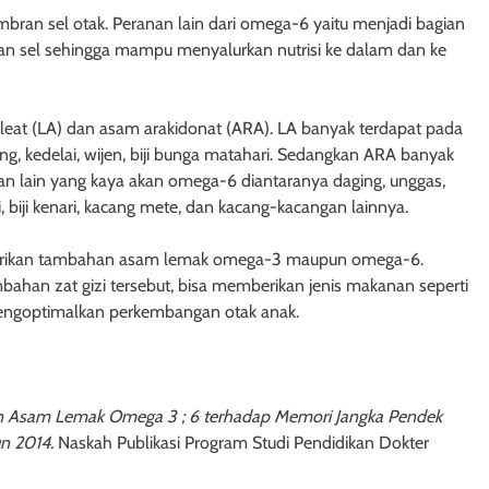
ran sel otak. Peranan lain dari omega-6 yaitu menjadi bagian
n sel sehingga mampu menyalurkan nutrisi ke dalam dan ke
leat (LA) dan asam arakidonat (ARA). LA banyak terdapat pada
ang, kedelai, wijen, biji bunga matahari. Sedangkan ARA banyak
n lain yang kaya akan omega-6 diantaranya daging, unggas,
i, biji kenari, kacang mete, dan kacang-kacangan lainnya.
diberikan tambahan asam lemak omega-3 maupun omega-6.
han zat gizi tersebut, bisa memberikan jenis makanan seperti
k mengoptimalkan perkembangan otak anak.
Asam Lemak Omega 3 ; 6 terhadap Memori Jangka Pendek
un 2014.
Naskah Publikasi Program Studi Pendidikan Dokter