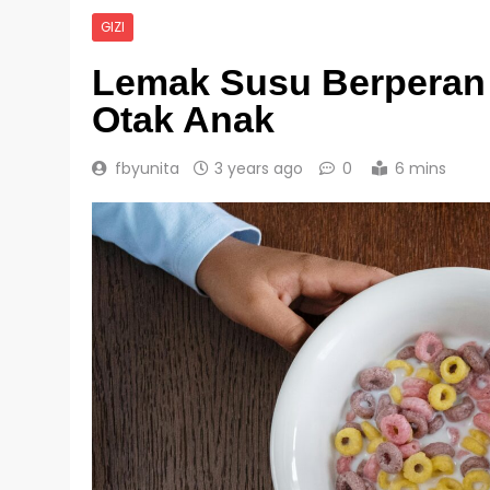
GIZI
Lemak Susu Berperan
Otak Anak
fbyunita
3 years ago
0
6 mins