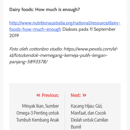
Dairy foods: How much is enough?
http://www.nutritionaustralia.org/national/resource/dairy-
foods-how-much-enough
Diakses pada 11 September
2019
Foto oleh cottonbro studio: https://www.pexels.com/id-
id/foto/sendok-memegang-kemeja-putih-lengan-
panjang-5893578/
Post
Previous:
Next:
navigation
Minyak Ikan, Sumber
Kacang Hijau: Gizi,
Omega-3 Penting untuk
Manfaat, dan Cocok
Tumbuh Kembang Anak
Diolah untuk Camilan
Bumil