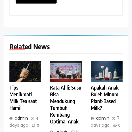
Related News
Tips
Kata Ahli: Susu
Apakah Anak
Menikmati
Bisa
Boleh Minum
Milk Tea saat
Mendukung
Plant-Based
Hamil
Tumbuh
Milk?
Kembang
admin
4
admin
7
Optimal Anak
days ago
days ago
0
0
admin
5