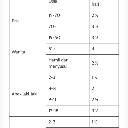
Usia
hari
19-70
2 ½
Pria
70+
3 ½
19-50
3 ½
51 +
4
Wanita
Hamil dan
2 ½
menyusui
2-3
1 ½
4-8
2
Anak laki-laki
9-11
2 ½
12-18
3 ½
2-3
1 ½