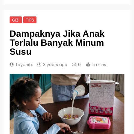
GIZI
TIPS
Dampaknya Jika Anak
Terlalu Banyak Minum
Susu
fbyunita
3 years ago
0
5 mins