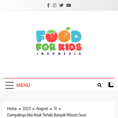
Skip
to
content
Foodforkids
Foodforkids Indonesia
MENU
Home
2023
August
31
Dampaknya Jika Anak Terlalu Banyak Minum Susu