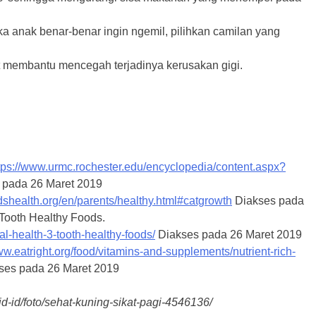
ka anak benar-benar ingin ngemil, pilihkan camilan yang
at membantu mencegah terjadinya kerusakan gigi.
tps://www.urmc.rochester.edu/encyclopedia/content.aspx?
 pada 26 Maret 2019
idshealth.org/en/parents/healthy.html#catgrowth
Diakses pada
Tooth Healthy Foods.
oral-health-3-tooth-healthy-foods/
Diakses pada 26 Maret 2019
ww.eatright.org/food/vitamins-and-supplements/nutrient-rich-
ses pada 26 Maret 2019
id-id/foto/sehat-kuning-sikat-pagi-4546136/