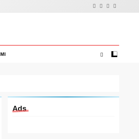
MI
Ads