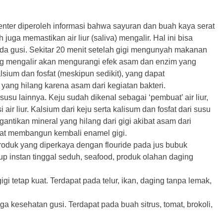
Center diperoleh informasi bahwa sayuran dan buah kaya serat
juga memastikan air liur (saliva) mengalir. Hal ini bisa
ada gusi. Sekitar 20 menit setelah gigi mengunyah makanan
ang mengalir akan mengurangi efek asam dan enzim yang
lsium dan fosfat (meskipun sedikit), yang dapat
 yang hilang karena asam dari kegiatan bakteri.
susu lainnya. Keju sudah dikenal sebagai ‘pembuat’ air liur,
ir liur. Kalsium dari keju serta kalisum dan fosfat dari susu
ntikan mineral yang hilang dari gigi akibat asam dari
dapat membangun kembali enamel gigi.
roduk yang diperkaya dengan flouride pada jus bubuk
up instan tinggal seduh, seafood, produk olahan daging
 tetap kuat. Terdapat pada telur, ikan, daging tanpa lemak,
kesehatan gusi. Terdapat pada buah sitrus, tomat, brokoli,