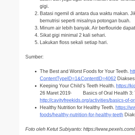
gigi.
Batasi ngemil di antara dua waktu makan. Ji
bernutrisi seperti misalnya potongan buah.
Minum air lebih banyak. Air berflouride dap
Sikat gigi minimal 2 kali sehari.
Lakukan floss sekali setiap hari.
Sumber:
The Best and Worst Foods for Your Teeth.
ht
ContentTypeID=1&ContentID=4062
Diakses
Keeping Your Child’s Teeth Health.
https://k
26 Maret 2019· Basics of Oral Health 3: 
http://cavityfreekids.org/activities/basics-of-
Healthy Nutrition for Healthy Teeth.
https://w
foods/healthy-nutrition-for-healthy-teeth
Diak
Foto oleh Ketut Subiyanto: https://www.pexels.com/