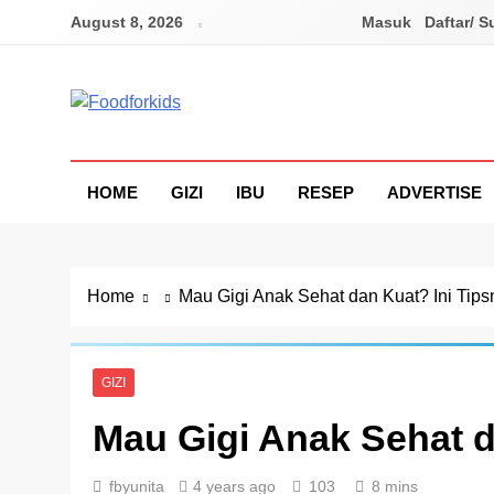
Skip
August 8, 2026
Masuk
Daftar/ S
to
content
Foodforkids
Foodforkids Indonesia
HOME
GIZI
IBU
RESEP
ADVERTISE
Home
Mau Gigi Anak Sehat dan Kuat? Ini Tips
GIZI
Mau Gigi Anak Sehat d
fbyunita
4 years ago
103
8 mins