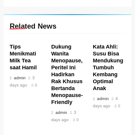
Related News
Tips
Dukung
Kata Ahli:
Menikmati
Wanita
Susu Bisa
Milk Tea
Menopause,
Mendukung
saat Hamil
Peritel Ini
Tumbuh
Hadirkan
Kembang
admin
3
Rak Khusus
Optimal
days ago
0
Bertanda
Anak
Menopause-
admin
4
Friendly
days ago
0
admin
3
days ago
0