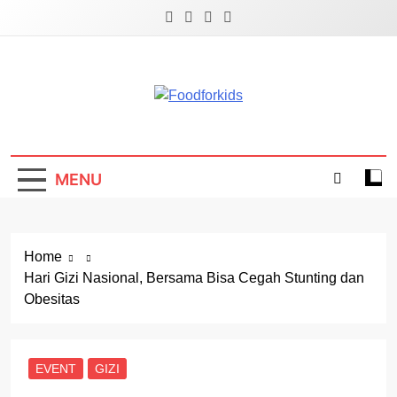
Skip
to
content
Foodforkids
Foodforkids Indonesia
MENU
Home
Hari Gizi Nasional, Bersama Bisa Cegah Stunting dan
Obesitas
EVENT
GIZI