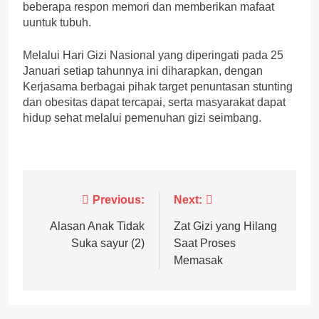
beberapa respon memori dan memberikan mafaat
uuntuk tubuh.
Melalui Hari Gizi Nasional yang diperingati pada 25
Januari setiap tahunnya ini diharapkan, dengan
Kerjasama berbagai pihak target penuntasan stunting
dan obesitas dapat tercapai, serta masyarakat dapat
hidup sehat melalui pemenuhan gizi seimbang.
Post
Previous:
Next:
navigation
Alasan Anak Tidak
Zat Gizi yang Hilang
Suka sayur (2)
Saat Proses
Memasak