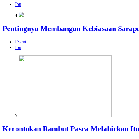
Ibu
4
Pentingnya Membangun Kebiasaan Sarapa
Event
Ibu
5
Kerontokan Rambut Pasca Melahirkan It