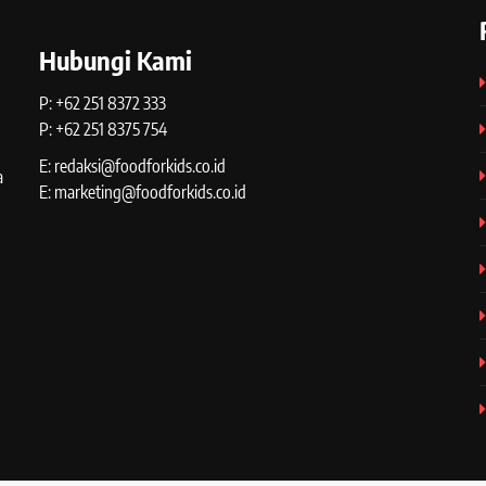
Hubungi Kami
P: +62 251 8372 333
P: +62 251 8375 754
E: redaksi@foodforkids.co.id
a
E: marketing@foodforkids.co.id