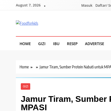
Skip
August 7, 2026
Masuk
Daftar/ 
to
content
Foodforkids
Foodforkids Indonesia
HOME
GIZI
IBU
RESEP
ADVERTISE
Home
Jamur Tiram, Sumber Protein Nabati untuk MPA
GIZI
Jamur Tiram, Sumber P
MPASI