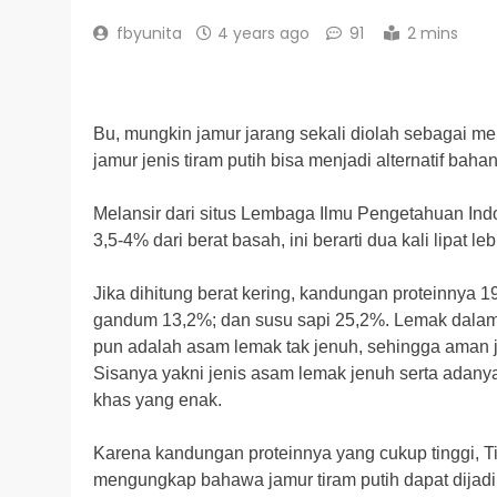
fbyunita
4 years ago
91
2 mins
Bu, mungkin jamur jarang sekali diolah sebagai 
jamur jenis tiram putih bisa menjadi alternatif bah
Melansir dari situs Lembaga Ilmu Pengetahuan Indon
3,5-4% dari berat basah, ini berarti dua kali lipat le
Jika dihitung berat kering, kandungan proteinnya 19
gandum 13,2%; dan susu sapi 25,2%. Lemak dalam
pun adalah asam lemak tak jenuh, sehingga aman j
Sisanya yakni jenis asam lemak jenuh serta adany
khas yang enak.
Karena kandungan proteinnya yang cukup tinggi, Tim
mengungkap bahawa jamur tiram putih dapat dijadi