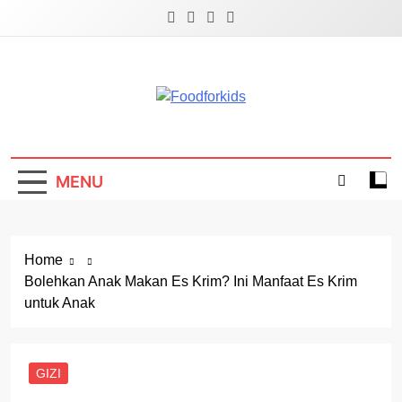
Skip
to
content
Foodforkids
Foodforkids Indonesia
MENU
Home
Bolehkan Anak Makan Es Krim? Ini Manfaat Es Krim
untuk Anak
GIZI