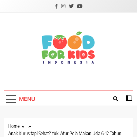
Skip
to
content
Foodforkids
Foodforkids Indonesia
MENU
Home
Anak Kurus tapi Sehat? Yuk, Atur Pola Makan Usia 6-12 Tahun