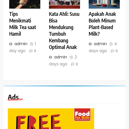
Tips
Kata Ahli: Susu
Apakah Anak
Menikmati
Bisa
Boleh Minum
Milk Tea saat
Mendukung
Plant-Based
Hamil
Tumbuh
Milk?
Kembang
admin
1
admin
4
Optimal Anak
day ago
days ago
0
0
admin
2
days ago
0
Ads