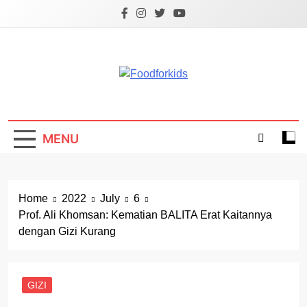
Skip
to
content
Foodforkids
Foodforkids Indonesia
MENU
Home
2022
July
6
Prof. Ali Khomsan: Kematian BALITA Erat Kaitannya
dengan Gizi Kurang
GIZI