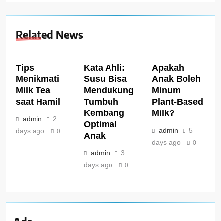
Related News
Tips
Kata Ahli:
Apakah
Menikmati
Susu Bisa
Anak Boleh
Milk Tea
Mendukung
Minum
saat Hamil
Tumbuh
Plant-Based
Kembang
Milk?
admin
2
Optimal
admin
5
days ago
0
Anak
days ago
0
admin
3
days ago
0