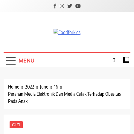
Skip
to
content
Foodforkids
Foodforkids Indonesia
MENU
Home
2022
June
16
Peranan Media Elektronik Dan Media Cetak Terhadap Obesitas
Pada Anak
GIZI