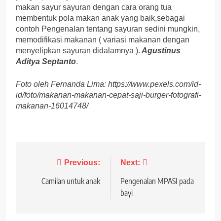
makan sayur sayuran dengan cara orang tua
membentuk pola makan anak yang baik,sebagai
contoh Pengenalan tentang sayuran sedini mungkin,
memodifikasi makanan ( variasi makanan dengan
menyelipkan sayuran didalamnya ).
Agustinus
Aditya Septanto
.
Foto oleh Fernanda Lima: https://www.pexels.com/id-
id/foto/makanan-makanan-cepat-saji-burger-fotografi-
makanan-16014748/
Post
Previous:
Next:
navigation
Camilan untuk anak
Pengenalan MPASI pada
bayi