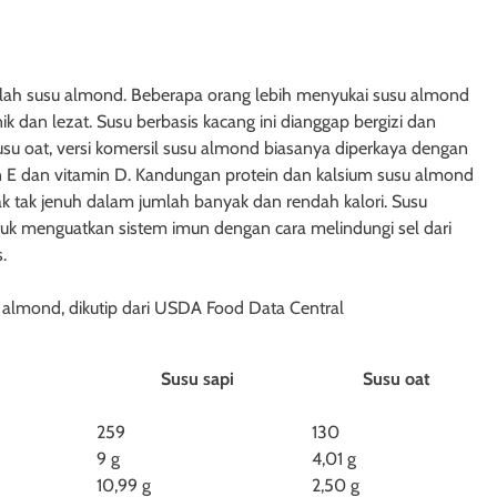
dalah susu almond. Beberapa orang lebih menyukai susu almond
ik dan lezat. Susu berbasis kacang ini dianggap bergizi dan
su oat, versi komersil susu almond biasanya diperkaya dengan
amin E dan vitamin D. Kandungan protein dan kalsium susu almond
 tak jenuh dalam jumlah banyak dan rendah kalori. Susu
tuk menguatkan sistem imun dengan cara melindungi sel dari
.
su almond, dikutip dari USDA Food Data Central
nd
Susu sapi
Susu oat
259
130
9 g
4,01 g
10,99 g
2,50 g