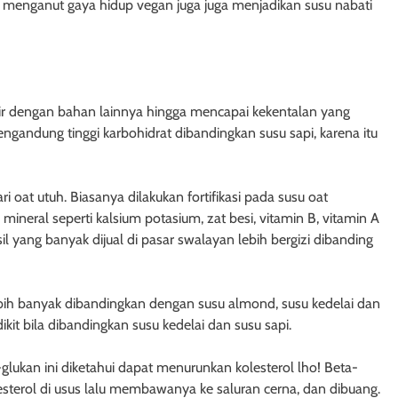
rta menganut gaya hidup vegan juga juga menjadikan susu nabati
ir dengan bahan lainnya hingga mencapai kekentalan yang
engandung tinggi karbohidrat dibandingkan susu sapi, karena itu
ari oat utuh. Biasanya dilakukan fortifikasi pada susu oat
ineral seperti kalsium potasium, zat besi, vitamin B, vitamin A
il yang banyak dijual di pasar swalayan lebih bergizi dibanding
ebih banyak dibandingkan dengan susu almond, susu kedelai dan
kit bila dibandingkan susu kedelai dan susu sapi.
lukan ini diketahui dapat menurunkan kolesterol lho! Beta-
terol di usus lalu membawanya ke saluran cerna, dan dibuang.