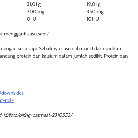
31,01 g
19,01 g
300 mg
350 mg
0 IU
101 IU
tuk mengganti susu sapi?
engan susu sapi. Sebaiknya susu nabati ini tidak dijadikan
andung protein dan kalsium dalam jumlah sedikit. Protein dan
k#downsides
at-milk
d-id/foto/piring-oatmeal-2310553/