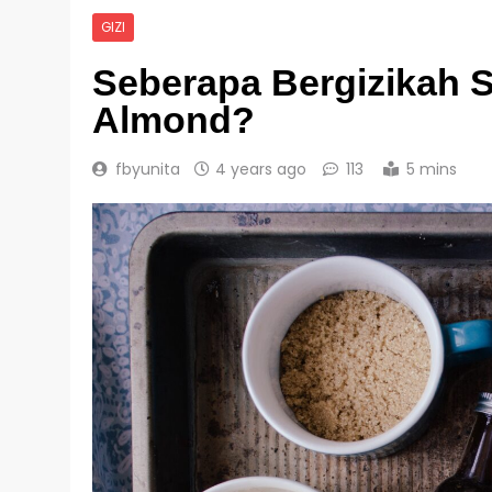
GIZI
Seberapa Bergizikah 
Almond?
fbyunita
4 years ago
113
5 mins