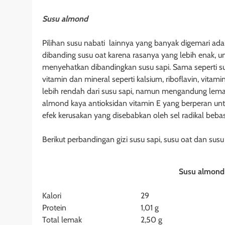
Susu almond
Pilihan susu nabati lainnya yang banyak digemari a
dibanding susu oat karena rasanya yang lebih enak, un
menyehatkan dibandingkan susu sapi. Sama seperti su
vitamin dan mineral seperti kalsium, riboflavin, vit
lebih rendah dari susu sapi, namun mengandung lemak
almond kaya antioksidan vitamin E yang berperan un
efek kerusakan yang disebabkan oleh sel radikal bebas
Berikut perbandingan gizi susu sapi, susu oat dan su
Susu almo
Kalori
29
Protein
1,01 g
Total lemak
2,50 g