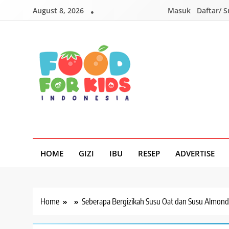
Skip
August 8, 2026
Masuk
Daftar/ 
to
content
Foodforkids
Foodforkids Indonesia
HOME
GIZI
IBU
RESEP
ADVERTISE
Home
Seberapa Bergizikah Susu Oat dan Susu Almond