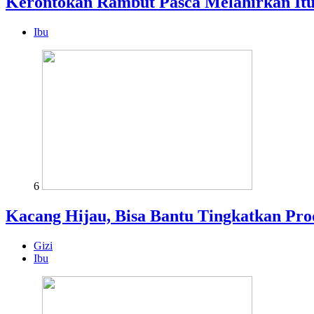
Kerontokan Rambut Pasca Melahirkan It
Ibu
6
Kacang Hijau, Bisa Bantu Tingkatkan Pro
Gizi
Ibu