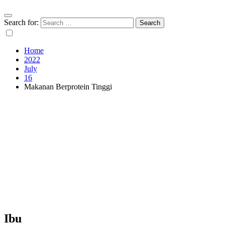
Search for:
Home
2022
July
16
Makanan Berprotein Tinggi
Ibu