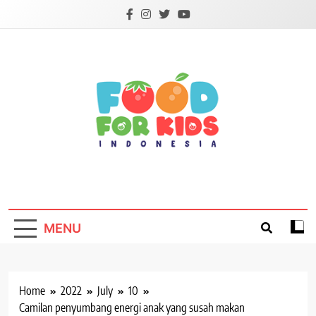
Skip
to
content
Foodforkids
Foodforkids Indonesia
MENU
Home
2022
July
10
Camilan penyumbang energi anak yang susah makan