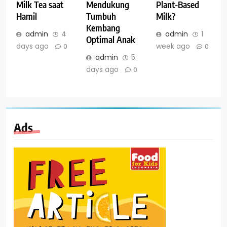
Milk Tea saat
Mendukung
Plant-Based
Hamil
Tumbuh
Milk?
Kembang
admin
4
admin
1
Optimal Anak
days ago
week ago
0
0
admin
5
days ago
0
Ads