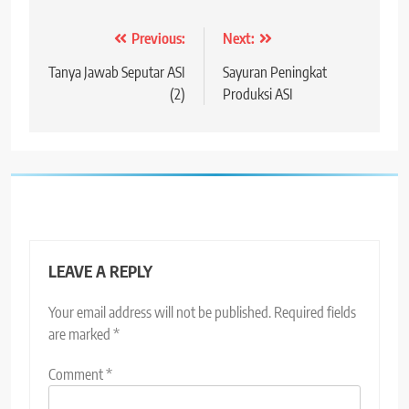
Post
Previous:
Next:
navigation
Tanya Jawab Seputar ASI
Sayuran Peningkat
(2)
Produksi ASI
LEAVE A REPLY
Your email address will not be published.
Required fields
are marked
*
Comment
*