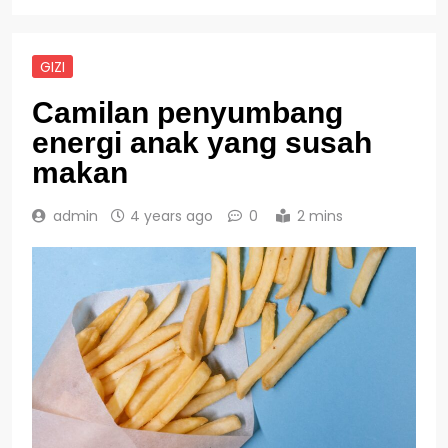
GIZI
Camilan penyumbang
energi anak yang susah
makan
admin
4 years ago
0
2 mins