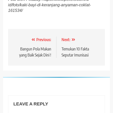
id/foto/kaki-bayi-di-keranjang-anyaman-coklat-
161534/
Previous:
Next:
Post
navigation
Bangun Pola Makan
Temukan 10 Fakta
yang Baik Sejak Dini !
Seputar Imunisasi
LEAVE A REPLY