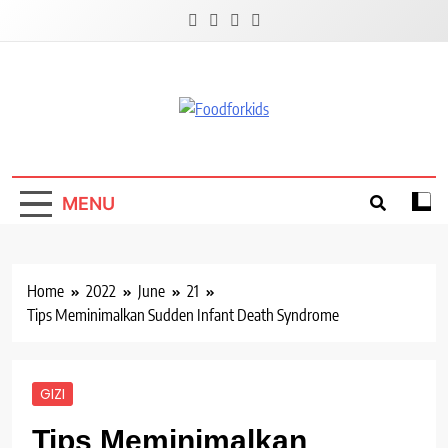
Skip
to
content
Foodforkids
Foodforkids Indonesia
MENU
Home
2022
June
21
Tips Meminimalkan Sudden Infant Death Syndrome
GIZI
Tips Meminimalkan